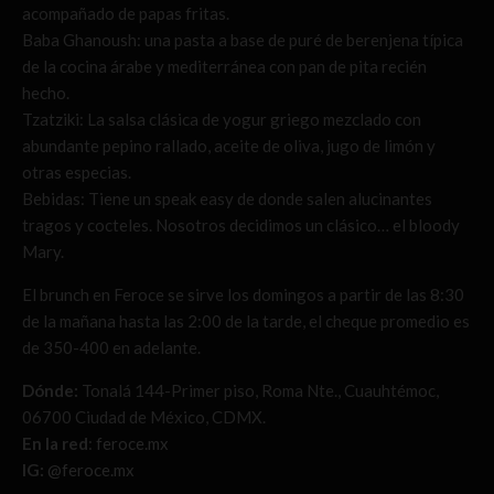
acompañado de papas fritas.
Baba Ghanoush: una pasta a base de puré de berenjena típica
de la cocina árabe y mediterránea con pan de pita recién
hecho.
Tzatziki: La salsa clásica de yogur griego mezclado con
abundante pepino rallado, aceite de oliva, jugo de limón y
otras especias.
Bebidas: Tiene un speak easy de donde salen alucinantes
tragos y cocteles. Nosotros decidimos un clásico… el bloody
Mary.
El brunch en Feroce se sirve los domingos a partir de las 8:30
de la mañana hasta las 2:00 de la tarde, el cheque promedio es
de 350-400 en adelante.
Dónde:
Tonalá 144-Primer piso, Roma Nte., Cuauhtémoc,
06700 Ciudad de México, CDMX.
En la red
:
feroce.mx
IG:
@feroce.mx