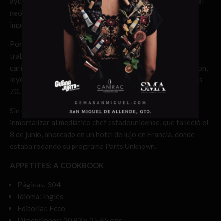
ayuda a traducir todos los tecnicismos de cocina para que el
neófito en ella pueda sorprender a sus invitados con una
impresionante eficiencia.
Por si fuera poco, este compendio está ilustrado con el
trabajo del reconocido artista Ralph Steadman, el mismo
caricaturista que viajó con el periodista Hunter S. Thompson,
leyenda y creador del periodismo Gonzo en la década de los
70.
Sin duda es un trabajo editorial que nos ayudará a
inmortalizar al mediático chef estadounidense, que falleció el
8 de junio, ahorcado en un hotel de lujo en Francia, donde
estaba rodando su programa Parts Unknown.
APPETITES: A COOKBOOK
Páginas: 304
Idioma: Inglés
Editorial: Ecco
Dimensiones: 20.83 x 25.65 cms