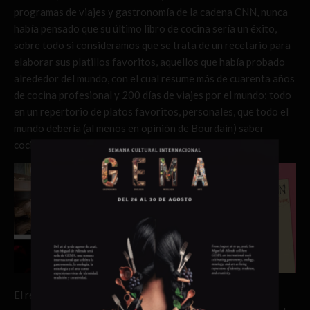
programas de viajes y gastronomía de la cadena CNN, nunca
había pensado que su último libro de cocina sería un éxito,
sobre todo si consideramos que se trata de un recetario para
elaborar sus platillos favoritos, aquellos que había probado
alrededor del mundo, con el cual resume más de cuarenta años
de cocina profesional y 200 días de viajes por el mundo; todo
en un repertorio de platos favoritos, personales, que todo el
mundo debería (al menos en opinión de Bourdain) saber
cocinar.
El resultado es un libro de cocina casero, entretenido, que