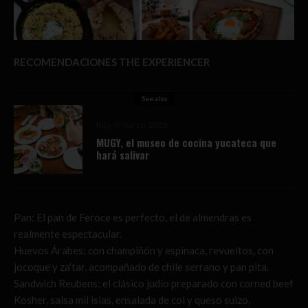
RECOMENDACIONES THE EXPERIENCER
See also
Bite
5 marzo, 2025
MUGY, el museo de cocina yucateca que
hará salivar
Pan: El pan de Feroce es perfecto, el de almendras es
realmente espectacular.
Huevos Árabes: con champiñón y espinaca, revueltos, con
jocoque y za’tar, acompañado de chile serrano y pan pita.
Sandwich Reubens: el clásico judío preparado con corned beef
Kosher, salsa mil islas, ensalada de col y queso suizo,