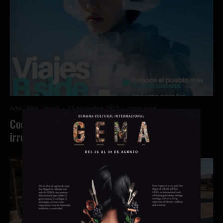
Arte
Bite
Travel
·
31 diciembre, 2025
·
2 min read
CoolTrip 06: una edición para viajar con
irreverencia