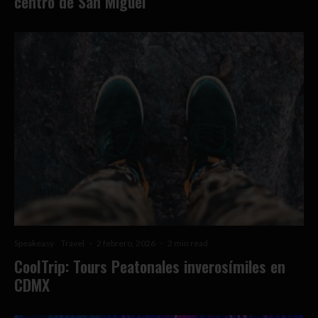
centro de San Miguel
Speakeasy
Travel
·
2 febrero, 2026
·
2 min read
CoolTrip: Tours Peatonales inverosímiles en
CDMX