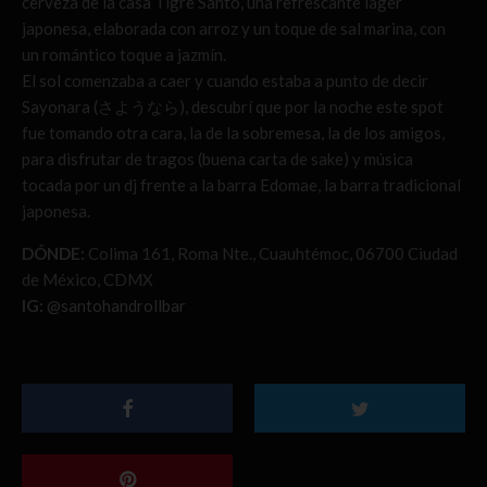
cerveza de la casa Tigre Santo, una refrescante lager
japonesa, elaborada con arroz y un toque de sal marina, con
un romántico toque a jazmín.
El sol comenzaba a caer y cuando estaba a punto de decir
Sayonara (さようなら), descubrí que por la noche este spot
fue tomando otra cara, la de la sobremesa, la de los amigos,
para disfrutar de tragos (buena carta de sake) y música
tocada por un dj frente a la barra Edomae, la barra tradicional
japonesa.
DÓNDE:
Colima 161, Roma Nte., Cuauhtémoc, 06700 Ciudad
de México, CDMX
IG:
@santohandrollbar