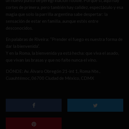
un nuevo punto de peregrinación foodie. Porque sí, aquí hay
cortes de primera, pero también hay calidez, espectáculo y esa
magia que solo la parrilla argentina sabe despertar: la
sensación de estar en familia, aunque estés entre
desconocidos.
En palabras de Riveira: “Prender el fuego es nuestra forma de
dar la bienvenida”.
Y en la Roma, la bienvenida ya está hecha: que viva el asado,
que vivan las brasas y que no falte nunca el vino.
DÓNDE: Av. Álvaro Obregón 21-int 1, Roma Nte.,
Cuauhtémoc, 06700 Ciudad de México, CDMX