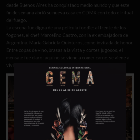
desde Buenos Aires ha conquistado medio mundo y que este
fin de semana abrió su nueva casa en CDMX con todo el ritual
del fuego.
La escena fue digna de una película foodie: al frente de los
fogones, el chef Marcelino Castro, con la ex embajadora de
Argentina, María Gabriela Quinteros, como invitada de honor.
Entre copas de vino, brasas a la vista y cortes jugosos, el
mensaje fue claro: aquí no se viene a comer carne, se viene a
vivir un bacanal.