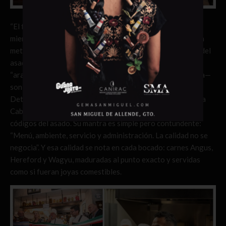
“El fuego es un show, un imán para la gente”, dice Castro
mientras invita a los comensales a espiar la parrilla y hasta
meter nariz en la cocina. Y vaya que lo es: el chisporroteo del
asado de tira, el brillo marmoleado del ribeye y la famosa
“arañita” —ese corte secreto que casi nunca llega a la mesa—
son espectáculo puro.
Detrás de esta filosofía está Gastón Riveira, creador de La
Cabrera, quien un día cambió los códigos civiles por los
códigos del asado. Su mantra es simple pero contundente:
“Menú, ambiente, servicio y administración. La calidad no se
negocia”. Y esa calidad se nota en cada bocado: carnes Angus,
Hereford y Wagyu, maduradas al punto exacto y servidas
como si fueran joyas comestibles.