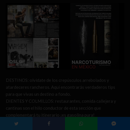
DESTINOS: olvídate de los crepúsculos arrebolados y
atardeceres rancheros. Aquí encontrarás verdaderos tips
para que vivas un destino a fondo.
DIENTES Y COLMILLOS: restaurantes, comida callejera y
cantinas son el hilo conductor de esta sección que
complementará tu itinerario ¡es gasolina pura!
HOTELES: Aquí exploran los santuarios de los sueños que no
caben en la frase “para que se sientan en casa”, porque