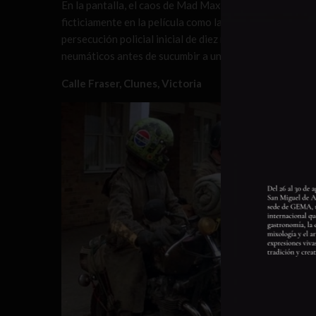
En la pantalla, el caos de Mad Max comenzó a 50 km al 
ficticiamente en la película como la autopista 9, una ca
persecución policial inicial de diez minutos del miemb
neumáticos antes de sucumbir a una muerte fatídica.
Calle Fraser, Clunes, Victoria