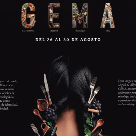
suroeste de Melbourne, en Little River Road, señalizada
rretera de alta mortalidad. Aquí, observamos la frenética
ro rebelde de la banda The Nightrider, que quema alegremente