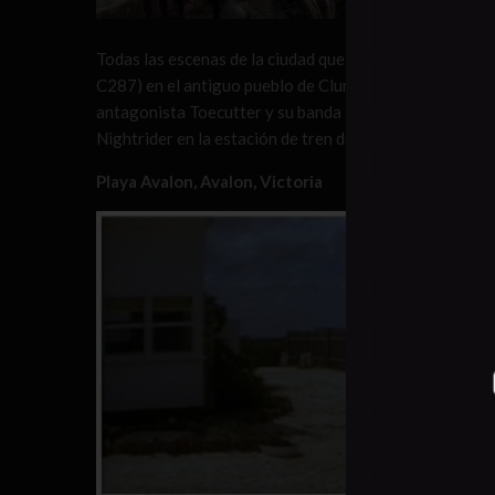
Todas las escenas de la ciudad que aparecen en la pelícu
C287) en el antiguo pueblo de Clunes, donde se desarrol
antagonista Toecutter y su banda de delincuentes mote
Nightrider en la estación de tren del pueblo.
Playa Avalon, Avalon, Victoria