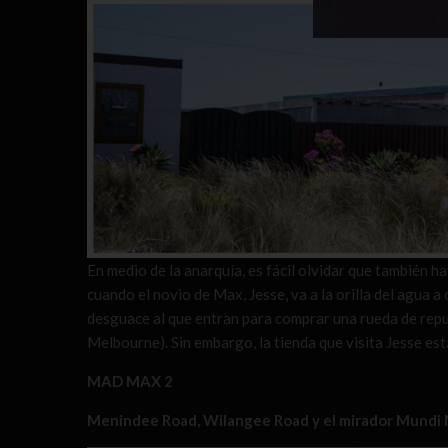
En medio de la anarquía, es fácil olvidar que también h
cuando el novio de Max, Jesse, va a la orilla del agua a
desguace al que entran para comprar una rueda de repue
Melbourne). Sin embargo, la tienda que visita Jesse es
MAD MAX 2
Menindee Road, Wilangee Road y el mirador Mundi M