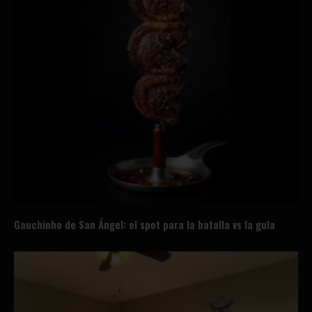
Gauchinho de San Ángel: el spot para la batalla vs la gula