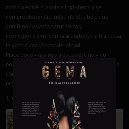
mezcla entre Francia e Inglaterra y se
comprueba en la ciudad de Quebec, que
combina su vasta naturaleza y
cosmopolitismo con la arquitectura francesa,
la victoriana y la modernidad.
Hace poco viajamos a este destino y no
podíamos dejar de compartirles 5 ideas para
conocer esa herencia de abolengo en tu
próximo viaje.
1: QUARTIER PETIT-CHAMPLAIN