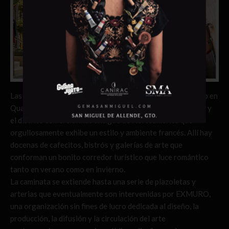
Las calles de Quebec City son un museo vivo. Compruébalo en
Quartier Petit-Champlain, la calle más visitada del destino y
el distrito comercial más antiguo de Norteamérica que
orgullosamente exhibe un estilo y ambiente francés. Allí hay
docenas de cafecitos, bistrós y galerías de arte que
conforman un bonito corredor turístico que luce romántico
tanto en verano como en invierno.
La caminata se extiende hasta una serie de plazoletas y
arterias que eventualmente son intervenidas por EXMURO,
una organización sin fines de lucro dedicada al diseño, la
producción, la difusión y la circulación del arte