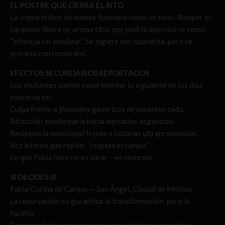
EL POSTRE QUE CIERRA EL RITO
La crème brûlée de mamey funciona como un sello. Romper el
caramelo libera un aroma tibio que podría describirse como
“infancia sin idealizar”. Se ingiere con cucharita, pero se
procesa con recuerdos.
EFECTOS SECUNDARIOS REPORTADOS
Los visitantes suelen experimentar lo siguiente en los días
posteriores:
Culpa frente a jitomates genéricos de supermercado.
Atracción involuntaria hacia mercados orgánicos.
Resistencia emocional frente a botanas ultraprocesadas.
Voz interna que repite: “respeta el campo”
Lo que Fabia hace no es curar —es recordar.
SI DECIDES IR
Fabia Cocina de Campo — San Ángel, Ciudad de México
La reservación no garantiza la transformación, pero la
facilita.