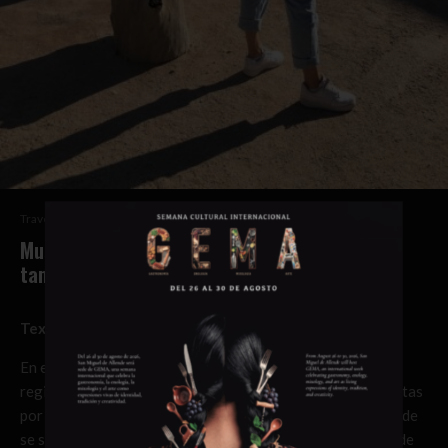
Travel
Museo del Valle de Mexicali: donde el pasado
también se come
Texto y fotos: Pepe Treviño
En el Museo del Valle de Mexicali la historia agrícola de la
región no se exhibe en vitrinas, se hace a través de caminatas
por un pueblo del viejo oeste y en un comedor sencillo donde
se sirve comida cotidiana del norte de México, preparada de