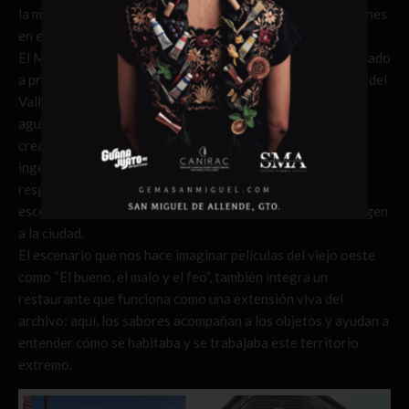
la misma forma en que se ha consumido durante generaciones
en el valle.
El Museo del Valle de Mexicali es un espacio cultural dedicado
a preservar y narrar la historia agrícola, social y cotidiana del
Valle de Mexicali, una región moldeada por el desierto, el
agua del río Colorado y el trabajo campesino. Este sitio
creado como un escenario vaquero fue construido por el
ingeniero agrónomo Ezequiel Benítez Ramírez para
resguardar maquinaria agrícola, carretas, herramientas y
escenas reconstruidas de la vida campesina que dieron origen
a la ciudad.
El escenario que nos hace imaginar películas del viejo oeste
como “El bueno, el malo y el feo”, también integra un
restaurante que funciona como una extensión viva del
archivo: aquí, los sabores acompañan a los objetos y ayudan a
entender cómo se habitaba y se trabajaba este territorio
extremo.