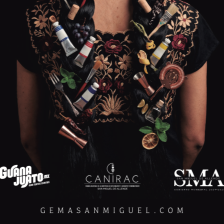
reinterpretaciones. El más representativo es el menudo, servido
jornadas largas y climas severos, solo que aquí se acostumbra a
 quesadillas, frijoles y molletes, todo acompañado con agua de
a, sino de una cocina funcional y honesta, pensada para
 escenas del viejo valle, convierte una comida común en una
ue sostuvieron a quienes cultivaron estas tierras bajo el sol