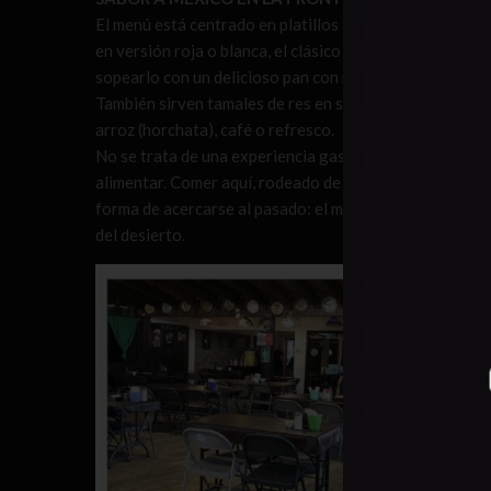
El menú está centrado en platillos tradicionales y sin 
en versión roja o blanca, el clásico potaje asociado a 
sopearlo con un delicioso pan con mantequilla.
También sirven tamales de res en salsa roja o de elote,
arroz (horchata), café o refresco.
No se trata de una experiencia gastronómica sofisticad
alimentar. Comer aquí, rodeado de objetos históricos y
forma de acercarse al pasado: el mismo tipo de platos q
del desierto.