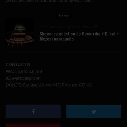
personalidades con actitud Anthony Bourdain.
See also
Arte
Speakeasy
12 noviembre, 2024
Showcase acústico de Bocarriba + Dj set +
Mezcal oaxaqueño
CONTACTO
WA:
55.8530.8188
IG:
@probar.probr
DÓNDE:
Enrique Wallon 417, Polanco, CDMX