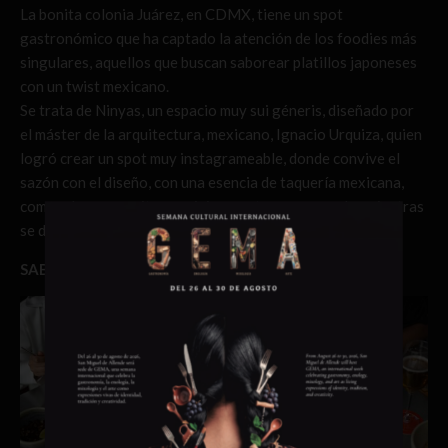
La bonita colonia Juárez, en CDMX, tiene un spot
gastronómico que ha captado la atención de los foodies más
singulares, aquellos que buscan saborear platillos japoneses
con un twist mexicano.
Se trata de Ninyas, un espacio muy sui géneris, diseñado por
el máster de la arquitectura, mexicano, Ignacio Urquiza, quien
logró crear un spot muy instagrameable, donde convive el
sazón con el diseño, con una esencia de taquería mexicana,
comunal, que permite convivir con otros comensales mientras
se disfrutan de diversos platillos.
SABORES THE EXPERIENCER