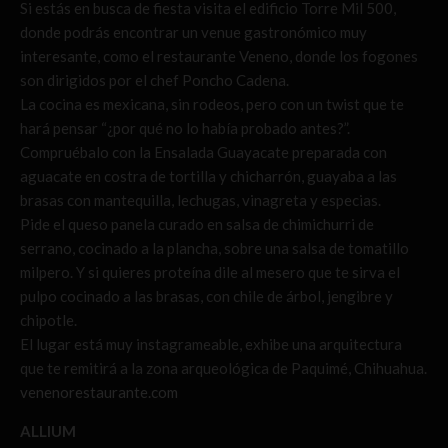
Si estás en busca de fiesta visita el edificio Torre Mil 500,
donde podrás encontrar un venue gastronómico muy
interesante, como el restaurante Veneno, donde los fogones
son dirigidos por el chef Poncho Cadena.
La cocina es mexicana, sin rodeos, pero con un twist que te
hará pensar “¿por qué no lo había probado antes?”.
Compruébalo con la Ensalada Guayacate preparada con
aguacate en costra de tortilla y chicharrón, guayaba a las
brasas con mantequilla, lechugas, vinagreta y especias.
Pide el queso panela curado en salsa de chimichurri de
serrano, cocinado a la plancha, sobre una salsa de tomatillo
milpero. Y si quieres proteína dile al mesero que te sirva el
pulpo cocinado a las brasas, con chile de árbol, jengibre y
chipotle.
El lugar está muy instagrameable, exhibe una arquitectura
que te remitirá a la zona arqueológica de Paquimé, Chihuahua.
venenorestaurante.com
ALLIUM