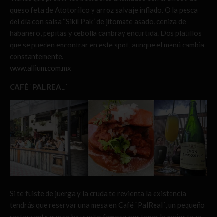
queso feta de Atotonilco y arroz salvaje inflado. O la pesca
del día con salsa “Sikil Pak” de jitomate asado, ceniza de
habanero, pepitas y cebolla cambray encurtida. Dos platillos
que se pueden encontrar en este spot, aunque el menú cambia
constantemente.
www.allium.com.mx
CAFÉ `PAL REAL´
Si te fuiste de juerga y la cruda te revienta la existencia
tendrás que reservar una mesa en Café `PalReal´, un pequeño
restaurante que se ha vuelto famoso por tener la mejor taza