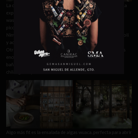
La carta es corta y contundente, no se andan con rodeos. La
experiencia comienza con las salsas, como la interesante
wasmole, elaborada con wasabi y aguacate, con un ligero
picor que invita a bañar cualquier platillo, como los tacos
Ninya, que llevan Rib Eye y van bañados con salsa de ajonjolí
y acompañados de chiles toreados.
Otro hit son los esquites, cocinados con miso blanco, chiles
encurtidos, mayonesa y chile japonés seco, listos para ser
bañados con limón de colima, como la tradición mexicana -
chilanga- lo prescribe.
Algo más fit es la ensalada de algas wuaca, perfecta para abrir