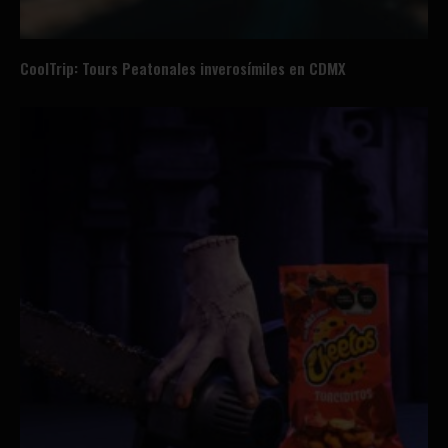
CoolTrip: Tours Peatonales inverosímiles en CDMX