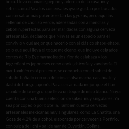
boca. Lleva edamame, pepino y aderezo de la casa, muy
refrescante.Para los comensales qwue gustan por bocados
con un sabor más potente están las gyosas, pero aquí las
rellenan de chorizo verde, aderezadas con almendras y
cebollín, perfectas para ser maridadas con alguna cerveza
artesanal.Sí, decíamos que Ninyas es un espacio para el
convivio y qué mejor que hacerlo con el clásico shabu-shabu,
solo que aquí lleva el toque mexicano, que incluye delgados
cortes de Rib Eye marmoleados, flor de calabaza y los
ingredientes japoneses como enoki, chicoria y zanahoria.El
mar también está presente, se comrueba con el sahimi de
robalo, bañado con una deliciosa salsa macha, cacahuate y
dashi de hongo japonés.Para cerrar nada mejor que el flan
crumble de té negro, que lleva un toque de miso blanco.Ninya
cuenta con una buena selección de sakes, muy singulares. Ya
sea por copeo o por botella. También cuenta cervezas
artesanales mexicanas muy singulares, como La Chatita, una
Gose de 4.2% de alcohol, elaborada por cervecería Porfirio,
con pulpa de lichi y sal de mar de Cuyutlán, Colima.