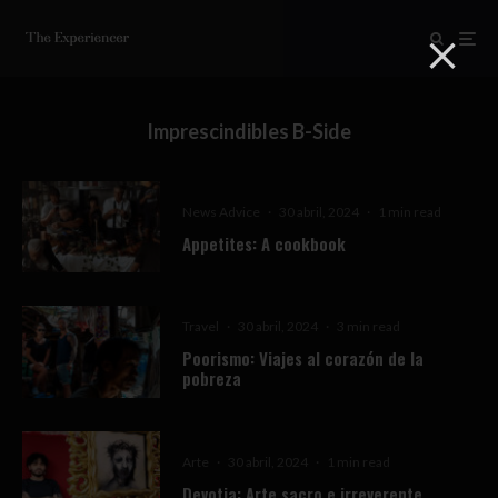
Imprescindibles B-Side
News Advice
·
30 abril, 2024
·
1 min read
Appetites: A cookbook
Travel
·
30 abril, 2024
·
3 min read
Poorismo: Viajes al corazón de la
pobreza
Arte
·
30 abril, 2024
·
1 min read
Devotia: Arte sacro e irreverente