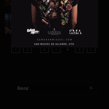
Travel
·
5 marzo, 2024
·
2 min read
25 Hours Hotel Viena
1
…
6
7
8
9