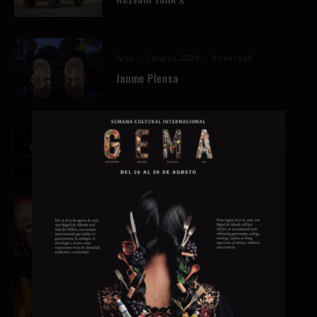
Arte
·
5 marzo, 2024
·
2 min read
Jaume Plensa
Bite
·
5 marzo, 2024
·
2 min read
Animae
News Advice
·
5 marzo, 2024
·
3 min read
El futuro de la moda
Speakeasy
·
5 marzo, 2024
·
2 min read
Buddakan