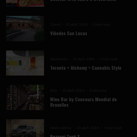
Travel
·
15 abril, 2024
·
3 min read
Viñedos San Lucas
Speakeasy
·
15 abril, 2024
·
2 min read
Toronto + Alchemy = Cannabis Style
Bite
·
15 abril, 2024
·
3 min read
Wine Bar by Concours Mondial de
Bruxelles
News Advice
·
15 abril, 2024
·
1 min read
Rezvani Tank X